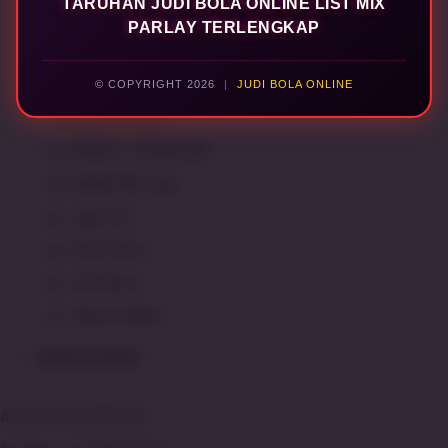
TARUHAN JUDI BOLA ONLINE LIST MIX
PARLAY TERLENGKAP
LOGIN
© COPYRIGHT 2026
|
JUDI BOLA ONLINE
Keyword Populer
SBOBET X SBOBET88
SBOBET88 Login
Login slot
Situs Gacor
Link Gacor
Game Online
RTP slot
QUICK LINKS
Situs Resmi
Link Online
About Us SBOBET88
JUDI ONLINE