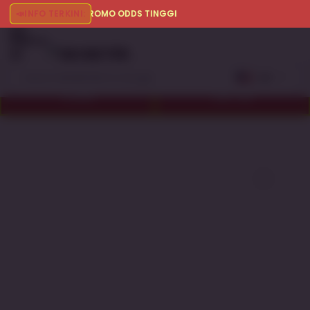
LA SBOBET88 PROMO ODDS TINGGI
📣
INFO TERKINI:
Explore
US
LOGIN
DAFTAR